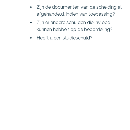
Zijn de documenten van de scheiding al
afgehandeld, indien van toepassing?
Zijn er andere schulden die invloed
kunnen hebben op de beoordeling?
Heeft u een studieschuld?
Om onaangename verrassingen te voorkomen,
is het erg belangrijk om dit alles goed in kaart te
brengen voordat u een bod uitbrengt op de
nieuwe woning. Bij Van Tilburghypotheken.nl |
Financieel Zeker kunt u rekenen op
professioneel advies en begeleiding.
Stap 3: Op huizenjacht
Wanneer u weet wat uw budget is en wat uw
woonwensen zijn, kan de huizenjacht beginnen.
U kunt ervoor kiezen om een aankoopmakelaar