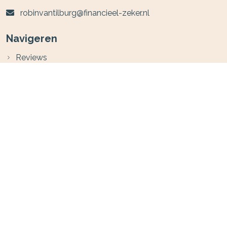
robinvantilburg@financieel-zeker.nl
Navigeren
Reviews
Geldzaken
Particulier
Zakelijk
Erfrecht
Service
Contact
Contact opnemen