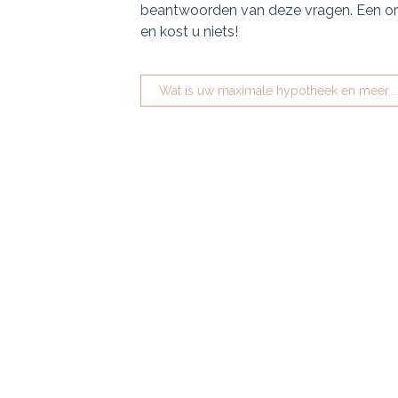
beantwoorden van deze vragen. Een orië
en kost u niets!
Wat is uw maximale hypotheek en meer...
Van Tilburghypotheken.nl |
Financieel Zeker