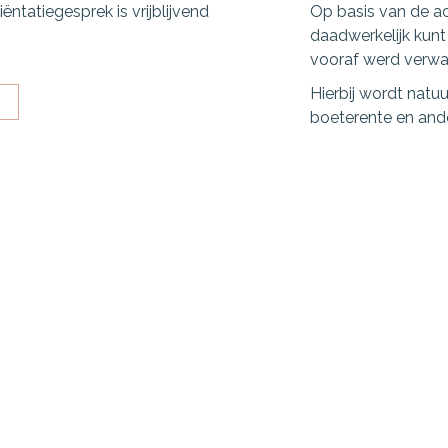
ntatiegesprek is vrijblijvend
Op basis van de ac
daadwerkelijk kunt
vooraf werd verwac
Hierbij wordt natu
boeterente en and
Navigeren
C
Reviews
Geldzaken
Particulier
F