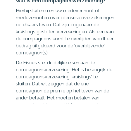
Wat is een compagnonsverzekering?
Hierbij sluiten u en uw medevennoot of
medevennoten overlijdensrisicoverzekeringen
op elkaars leven. Dat zijn zogenaamde
kruislings gesloten verzekeringen. Als een van
de compagnons komt te overlijden wordt een
bedrag uitgekeerd voor de 'overblijvende'
compagnon(s).
De Fiscus stel duidelijke eisen aan de
compagnonsverzekering. Het is belangrijk de
compagnonsverzekering 'kruislings' te
sluiten. Dat wil zeggen dat de ene
compagnon de premie op het leven van de
ander betaalt. Het moeten betalen van
successierechten wordt hiermee voorkomen.
Doel is dat hiermee de continuïteit van het
bedrijf wordt gewaarborgd, na overlijden van
een van de eigenaren/vennoten. Ook wordt