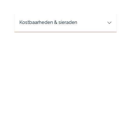
Kostbaarheden & sieraden
Vraag bij Van
Tilburghypotheken.nl |
Financieel Zeker om een
goéd advies!