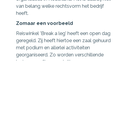
van belang welke rechtsvorm het bedrijf
heeft.
Zomaar een voorbeeld
Reiswinkel 'Break a leg' heeft een open dag
geregeld. Zij heeft hiertoe een zaal gehuurd
met podium en allerlei activiteiten
georganiseerd. Zo worden verschillende
lezingen en filmvoorstellingen gegeven.
De bedoeling was het werven van nieuwe
klanten voor een speciale reisexpeditie. De
open dag was een succes. Helaas deed de
reiswinkel haar naam eer aan toen tijdens de
pauze iemand over de slecht weggewerkte
kabels van de belichting struikelde.
Een gebroken been was het gevolg. Het