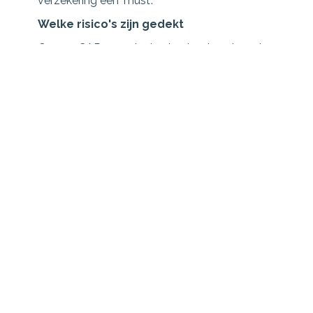
verzekering een 'must'.
Welke risico's zijn gedekt
Op een CAR-verzekering kunt u de volgende
rubrieken verzekeren:
Rubriek II - Aansprakelijkheid
Rubriek III - Bestaande eigendommen
opdrachtgever
Rubriek IV - Gereedschappen, keten en
loodsen
Rubriek V - Eigendommen bouwdirectie
en personeel